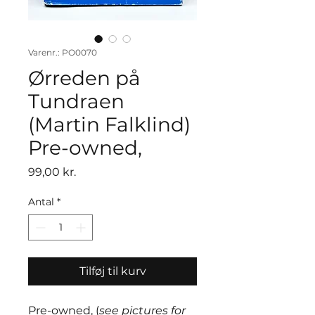
Varenr.: PO0070
Ørreden på
Tundraen
(Martin Falklind)
Pre-owned,
Pris
99,00 kr.
Antal
*
Tilføj til kurv
Pre-owned, (
see pictures for