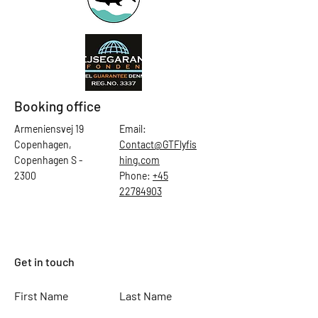
Booking office
Armeniensvej 19
Email:
Copenhagen,
Contact@GTFlyfis
Copenhagen S -
hing.com
2300
Phone:
+45
22784903
Get in touch
First Name
Last Name