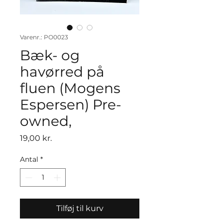
Varenr.: PO0023
Bæk- og
havørred på
fluen (Mogens
Espersen) Pre-
owned,
Pris
19,00 kr.
Antal
*
Tilføj til kurv