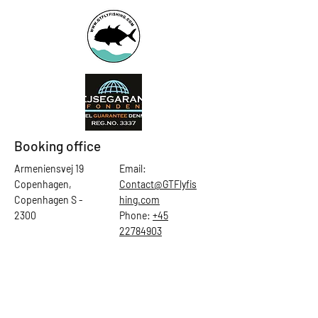
Booking office
Armeniensvej 19
Email:
Copenhagen,
Contact@GTFlyfis
Copenhagen S -
hing.com
2300
Phone:
+45
22784903
Get in touch