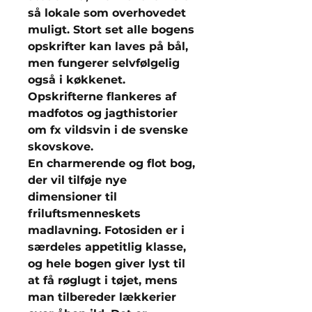
så lokale som overhovedet
muligt. Stort set alle bogens
opskrifter kan laves på bål,
men fungerer selvfølgelig
også i køkkenet.
Opskrifterne flankeres af
madfotos og jagthistorier
om fx vildsvin i de svenske
skovskove.
En charmerende og flot bog,
der vil tilføje nye
dimensioner til
friluftsmenneskets
madlavning. Fotosiden er i
særdeles appetitlig klasse,
og hele bogen giver lyst til
at få røglugt i tøjet, mens
man tilbereder lækkerier