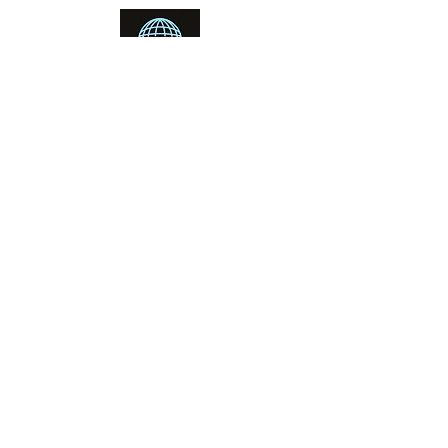
Booking office
Armeniensvej 19
Email:
Copenhagen,
Contact@GTFlyfis
Copenhagen S -
hing.com
2300
Phone:
+45
22784903
Get in touch
First Name
Last Name
Email
Subject