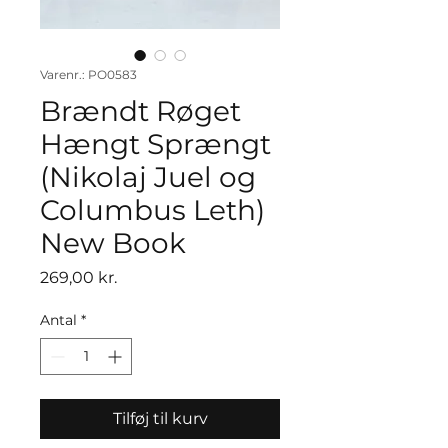
Varenr.: PO0583
Brændt Røget
Hængt Sprængt
(Nikolaj Juel og
Columbus Leth)
New Book
Pris
269,00 kr.
Antal
*
Tilføj til kurv