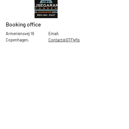
Booking office
Armeniensvej 19
Email:
Copenhagen,
Contact@GTFlyfis
Copenhagen S -
hing.com
2300
Phone:
+45
22784903
Get in touch
First Name
Last Name
Email
Subject