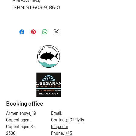
Pre-owned,
ISBN: 91-603-9186-0
Booking office
Armeniensvej 19
Email:
Copenhagen,
Contact@GTFlyfis
Copenhagen S -
hing.com
2300
Phone:
+45