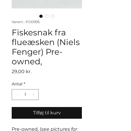
Varenr.: PO0995
Fiskesnak fra
flueæsken (Niels
Fenger) Pre-
owned,
Pris
29,00 kr.
Antal
*
Tilføj til kurv
Pre-owned, (
see pictures for