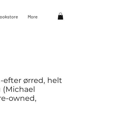
ookstore
More
-efter ørred, helt
g (Michael
re-owned,