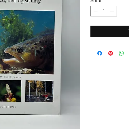
Antal
*