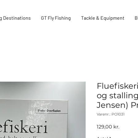
g Destinations
GT Fly Fishing
Tackle & Equipment
B
Fluefiskeri
og stallin
Jensen) P
Varenr.: PO1031
Pris
129,00 kr.