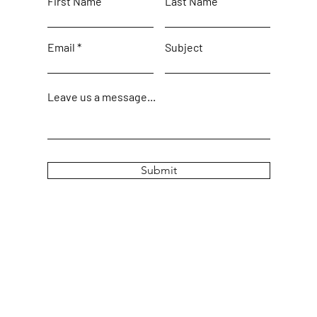
First Name
Last Name
Email
Subject
Leave us a message...
Submit