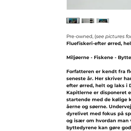
Pre-owned, (
see pictures fo
Fluefiskeri-efter ørred, h
Miljøerne - Fiskene - Bytt
Forfatteren er kendt fra f
seneste år. Her skriver ha
efter ørred, helt og laks 
Kapitlerne er disponeret 
startende med de kølige 
åerne og søerne. Undervej
dyrelivet med fokus på sp
og især om hvordan man ve
byttedyrene kan gøre god