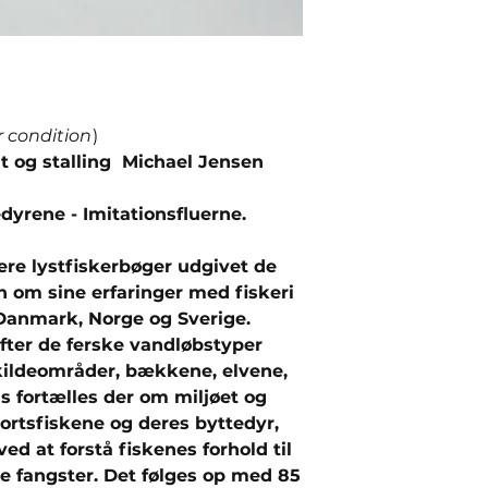
r condition
)
elt og stalling Michael Jensen
edyrene - Imitationsfluerne.
lere lystfiskerbøger udgivet de
n om sine erfaringer med fiskeri
i Danmark, Norge og Sverige.
efter de ferske vandløbstyper
kildeområder, bækkene, elvene,
s fortælles der om miljøet og
ortsfiskene og deres byttedyr,
d at forstå fiskenes forhold til
e fangster. Det følges op med 85