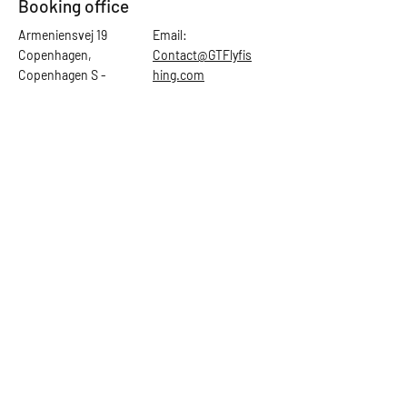
Booking office
Armeniensvej 19
Email:
Copenhagen,
Contact@GTFlyfis
Copenhagen S -
hing.com
2300
Phone:
+45
22784903
Get in touch
First Name
Last Name
Email
Subject
Leave us a message...