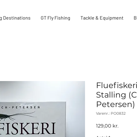
g Destinations
GT Fly Fishing
Tackle & Equipment
B
Fluefisker
Stalling (
Petersen)
Varenr.: PO0832
Pris
129,00 kr.