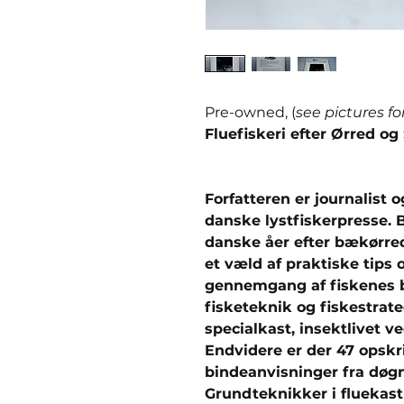
Pre-owned, (
see pictures fo
Fluefiskeri efter Ørred o
Forfatteren er journalist 
danske lystfiskerpresse. 
danske åer efter bækørred
et væld af praktiske tips o
gennemgang af fiskenes b
fisketeknik og fiskestrateg
specialkast, insektlivet v
Endvidere er der 47 opskr
bindeanvisninger fra døgn
Grundteknikker i fluekast 