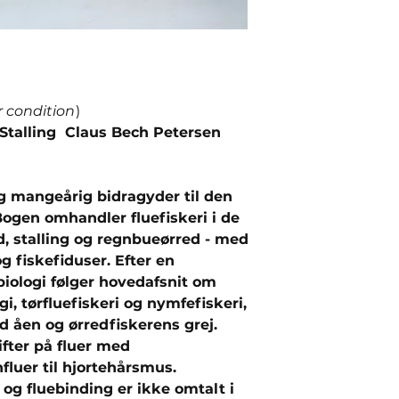
r condition
)
g Stalling Claus Bech Petersen
og mangeårig bidragyder til den
Bogen omhandler fluefiskeri i de
, stalling og regnbueørred - med
g fiskefiduser. Efter en
iologi følger hovedafsnit om
i, tørfluefiskeri og nymfefiskeri,
ed åen og ørredfiskerens grej.
ifter på fluer med
fluer til hjortehårsmus.
og fluebinding er ikke omtalt i