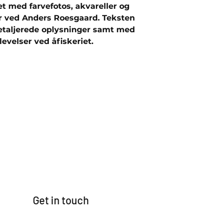
ret med farvefotos, akvareller og
er ved Anders Roesgaard. Teksten
detaljerede oplysninger samt med
levelser ved åfiskeriet.
Get in touch