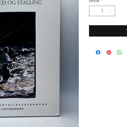
Antal
*