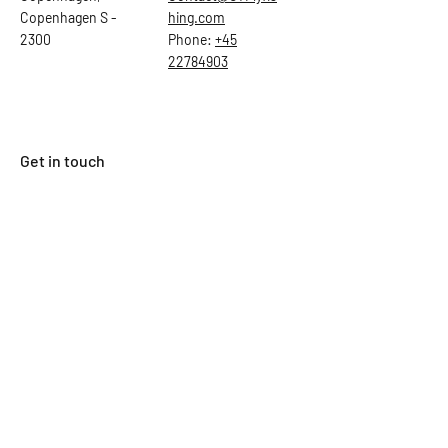
Copenhagen S -
hing.com
2300
Phone:
+45
22784903
Get in touch
First Name
Last Name
Email
Subject
Leave us a message...