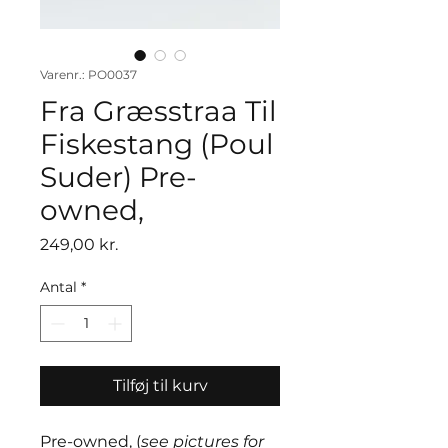
Varenr.: PO0037
Fra Græsstraa Til
Fiskestang (Poul
Suder) Pre-
owned,
Pris
249,00 kr.
Antal
*
Tilføj til kurv
Pre-owned, (
see pictures for