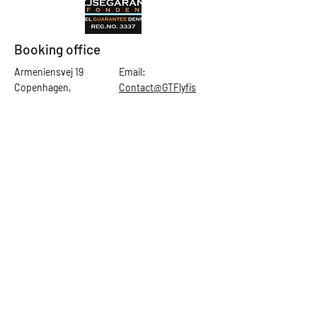
Booking office
Armeniensvej 19
Email:
Copenhagen,
Contact@GTFlyfis
Copenhagen S -
hing.com
2300
Phone:
+45
22784903
Get in touch
First Name
Last Name
Email
Subject