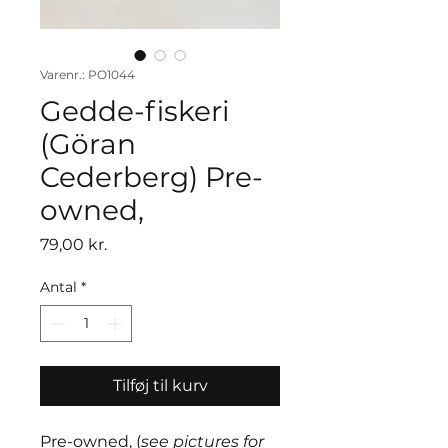
Varenr.: PO1044
Gedde-fiskeri
(Göran
Cederberg) Pre-
owned,
Pris
79,00 kr.
Antal
*
Tilføj til kurv
Pre-owned, (
see pictures for