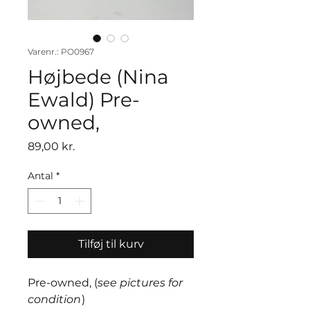
Varenr.: PO0967
Højbede (Nina
Ewald) Pre-
owned,
Pris
89,00 kr.
Antal
*
Tilføj til kurv
Pre-owned, (
see pictures for
condition
)