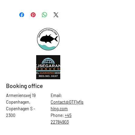
Booking office
Armeniensvej 19
Email:
Copenhagen,
Contact@GTFlyfis
Copenhagen S -
hing.com
2300
Phone:
+45
22784903