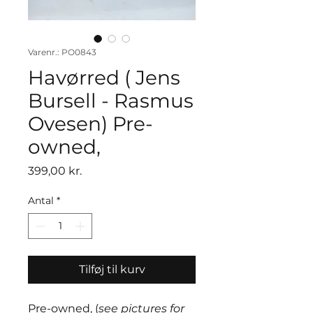
Varenr.: PO0843
Havørred ( Jens
Bursell - Rasmus
Ovesen) Pre-
owned,
Pris
399,00 kr.
Antal
*
Tilføj til kurv
Pre-owned, (
see pictures for