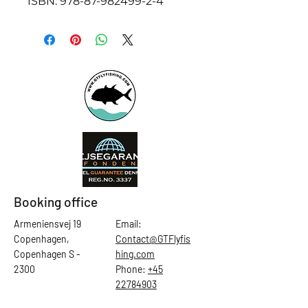
ISBN: 978-87-982499-2-4
Booking office
Armeniensvej 19
Email:
Copenhagen,
Contact@GTFlyfis
Copenhagen S -
hing.com
2300
Phone:
+45
22784903