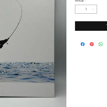
Antal
*