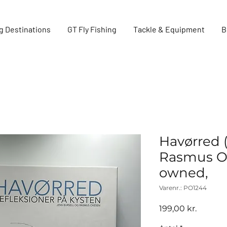
g Destinations
GT Fly Fishing
Tackle & Equipment
B
Havørred (
Rasmus Ov
owned,
Varenr.: PO1244
Pris
199,00 kr.