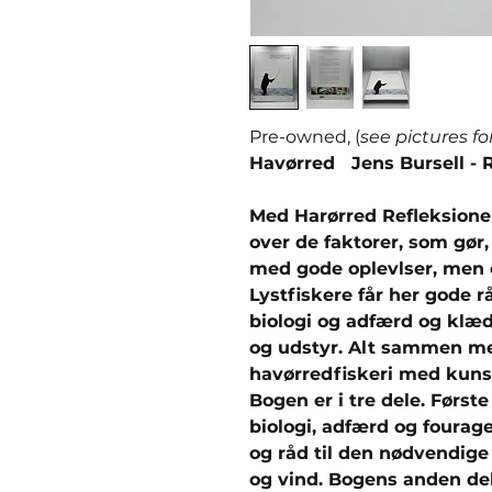
Pre-owned, (
see pictures fo
Havørred Jens Bursell -
Med Harørred Refleksioner
over de faktorer, som gør
med gode oplevlser, men o
Lystfiskere får her gode 
biologi og adfærd og klæd
og udstyr. Alt sammen me
havørredfiskeri med kuns
Bogen er i tre dele. Først
biologi, adfærd og fourag
og råd til den nødvendige
og vind. Bogens anden de