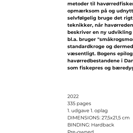
metoder til havørredfiske
opmærksom på og udnytte
selvfølgelig bruge det rig
teknikker, når havørreden
beskriver en ny udvikling
bl.a. bruger "småkrogsmon
standardkroge og dermed 
væsentligt. Bogens epilog
havørredbestandene i Dan
som fiskepres og bæredygt
2022
335 pages
1. udgave 1. oplag
DIMENSIONS: 27,5x21,5 cm
BINDING: Hardback
Pre-owned,