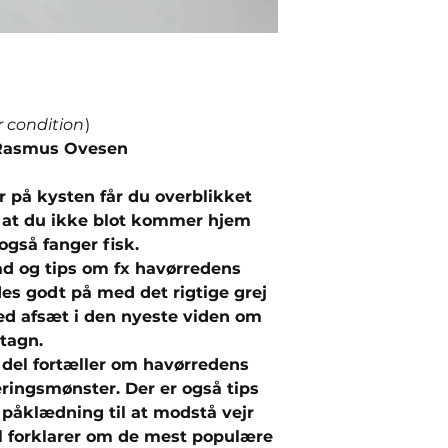
r condition
)
 Rasmus Ovesen
 på kysten får du overblikket
, at du ikke blot kommer hjem
gså fanger fisk.
råd og tips om fx havørredens
es godt på med det rigtige grej
d afsæt i den nyeste viden om
tagn.
e del fortæller om havørredens
eringsmønster. Der er også tips
 påklædning til at modstå vejr
l forklarer om de mest populære