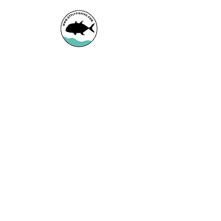
Booking office
Armeniensvej 19
Email:
Copenhagen,
Contact@GTFlyfis
Copenhagen S -
hing.com
2300
Phone:
+45
22784903
Get in touch