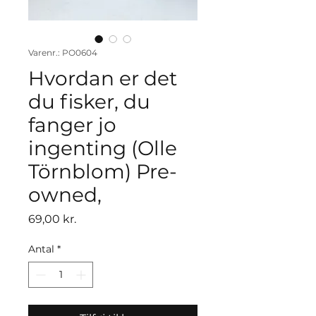
Varenr.: PO0604
Hvordan er det
du fisker, du
fanger jo
ingenting (Olle
Törnblom) Pre-
owned,
Pris
69,00 kr.
Antal
*