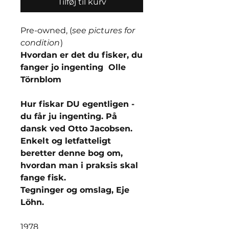
Tilføj til kurv
Pre-owned, (
see pictures for
condition
)
Hvordan er det du fisker, du
fanger jo ingenting Olle
Törnblom
Hur fiskar DU egentligen -
du får ju ingenting. På
dansk ved Otto Jacobsen.
Enkelt og letfatteligt
beretter denne bog om,
hvordan man i praksis skal
fange fisk.
Tegninger og omslag, Eje
Löhn.
1978