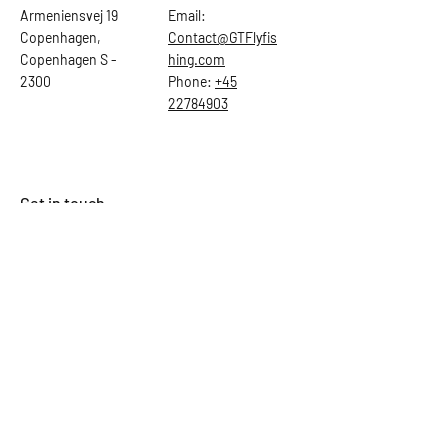
Armeniensvej 19
Email:
Copenhagen,
Contact@GTFlyfis
Copenhagen S -
hing.com
2300
Phone:
+45
22784903
Get in touch
First Name
Last Name
Email
Subject
Leave us a message...