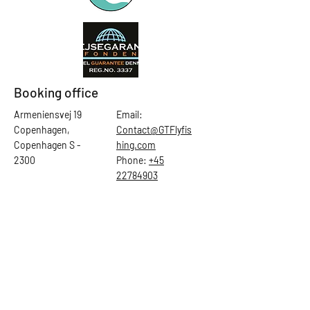
Booking office
Armeniensvej 19
Email:
Copenhagen,
Contact@GTFlyfis
Copenhagen S -
hing.com
2300
Phone:
+45
22784903
Get in touch
First Name
Last Name