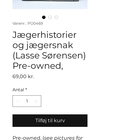
Varenr.: PO0469
Jægerhistorier
og jægersnak
(Lasse Sørensen)
Pre-owned,
Pris
69,00 kr.
Antal
*
Tilføj til kurv
Pre-owned, (
see pictures for