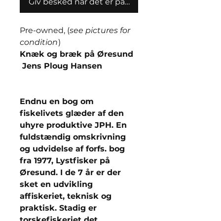
Giv besked når det er på lager
Pre-owned, (
see pictures for
condition
)
Knæk og bræk på Øresund
Jens Ploug Hansen
Endnu en bog om
fiskelivets glæder af den
uhyre produktive JPH. En
fuldstændig omskrivning
og udvidelse af forfs. bog
fra 1977, Lystfisker på
Øresund. I de 7 år er der
sket en udvikling
affiskeriet, teknisk og
praktisk. Stadig er
torskefiskeriet det