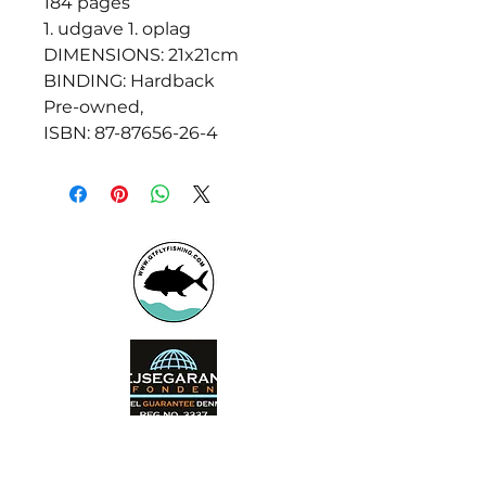
184 pages
1. udgave 1. oplag
DIMENSIONS: 21x21cm
BINDING: Hardback
Pre-owned,
ISBN: 87-87656-26-4
Booking office
Armeniensvej 19
Email: