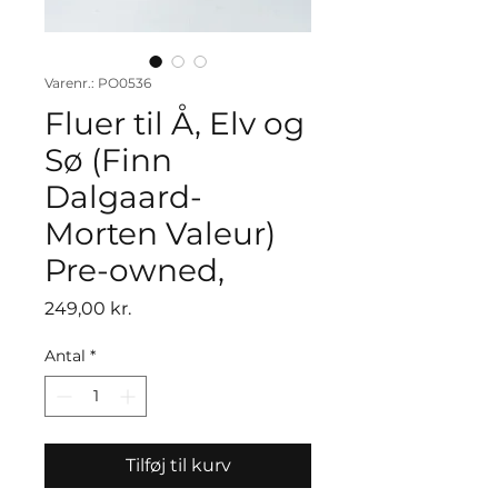
Varenr.: PO0536
Fluer til Å, Elv og
Sø (Finn
Dalgaard-
Morten Valeur)
Pre-owned,
Pris
249,00 kr.
Antal
*
Tilføj til kurv