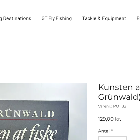
g Destinations
GT Fly Fishing
Tackle & Equipment
B
Kunsten at
Grünwald)
Varenr.: PO1182
Pris
129,00 kr.
Antal
*