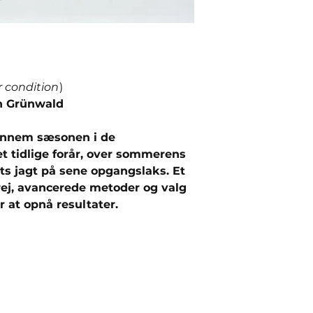
r condition
)
n Grünwald
ennem sæsonen i de
et tidlige forår, over sommerens
rets jagt på sene opgangslaks. Et
grej, avancerede metoder og valg
r at opnå resultater.