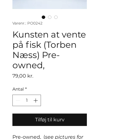
Varenr.: PO0242
Kunsten at vente
på fisk (Torben
Næss) Pre-
owned,
Pris
79,00 kr.
Antal
*
Tilføj til kurv
Pre-owned, (
see pictures for