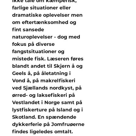
ikke tale om kæmpefisk,
farlige situationer eller
dramatiske oplevelser men
om eftertænksomhed og
fint sansede
naturoplevelser - dog med
fokus på diverse
fangstsituationer og
mistede fisk. Læseren føres
blandt andet til Skjern å og
Geels å, på åletatning i
Vond å, på makrelfiskeri
ved Sjællands nordkyst, på
ørred- og laksefiskeri på
Vestlandet i Norge samt på
lystfiskerture på Island og i
Skotland. En spændende
dykkerferie på Jomfruøerne
findes ligeledes omtalt.