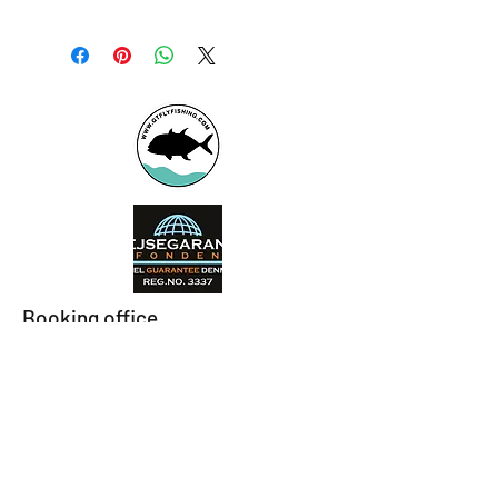
Booking office
Armeniensvej 19
Email:
Copenhagen,
Contact@GTFlyfis
Copenhagen S -
hing.com
2300
Phone:
+45
22784903