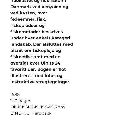
fluekastet og fluefiskeri i
Danmark ved åen,søen og
ved kysten, hvor
fødeemner, fisk,
fiskepladser og
fiskemetoder beskrives
under hver enkelt kategori
landskab. Der afsluttes med
afsnit om fiskepleje og
fiskeetik samt med en
oversigt over Ulnits 24
favoritfluer. Bogen er flot
illustreret med fotos og
instruktive stregtegninger.
1995
143 pages
DIMENSIONS: 15,5x21,5 cm
BINDING: Hardback