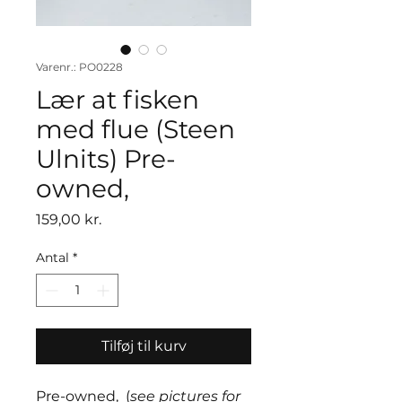
Varenr.: PO0228
Lær at fisken
med flue (Steen
Ulnits) Pre-
owned,
Pris
159,00 kr.
Antal
*
Tilføj til kurv
Pre-owned, (
see pictures for