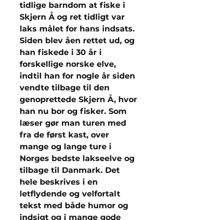
tidlige barndom at fiske i
Skjern Å og ret tidligt var
laks målet for hans indsats.
Siden blev åen rettet ud, og
han fiskede i 30 år i
forskellige norske elve,
indtil han for nogle år siden
vendte tilbage til den
genoprettede Skjern Å, hvor
han nu bor og fisker. Som
læser gør man turen med
fra de først kast, over
mange og lange ture i
Norges bedste lakseelve og
tilbage til Danmark. Det
hele beskrives i en
letflydende og velfortalt
tekst med både humor og
indsigt og i mange gode