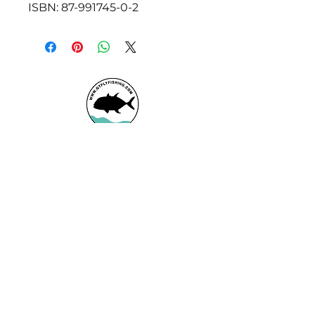
ISBN: 87-991745-0-2
Booking office
Armeniensvej 19
Email:
Copenhagen,
Contact@GTFlyfis
Copenhagen S -
hing.com
2300
Phone:
+45
22784903