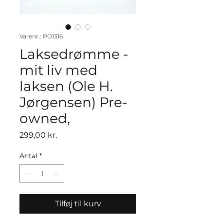
Varenr.: PO1316
Laksedrømme -
mit liv med
laksen (Ole H.
Jørgensen) Pre-
owned,
Pris
299,00 kr.
Antal
*
Tilføj til kurv