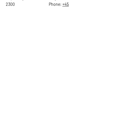
2300
Phone:
+45
22784903
Get in touch
First Name
Last Name
Email
Subject
Leave us a message...