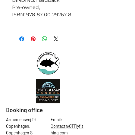
BINDING: Hardback
Pre-owned,
ISBN: 978-87-00-79267-8
Booking office
Armeniensvej 19
Email:
Copenhagen,
Contact@GTFlyfis
Copenhagen S -
hing.com