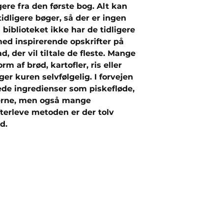
ere fra den første bog. Alt kan
tidligere bøger, så der er ingen
 biblioteket ikke har de tidligere
med inspirerende opskrifter på
der vil tiltale de fleste. Mange
orm af brød, kartofler, ris eller
yger kuren selvfølgelig. I forvejen
ede ingredienser som piskefløde,
terne, men også mange
fterleve metoden er der tolv
d.