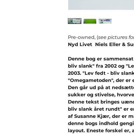
Pre-owned, (
see pictures fo
Nyd Livet Niels Eller & S
Denne bog er sammensat af
bliv slank" fra 2002 og "Le
2003. "Lev fedt - bliv sl
"Omegametoden", der er en
Den går ud på at nedsætte
sukker og stivelse, hvorv
Denne tekst bringes uændr
bliv slank året rundt" er 
af Susanne Kjær, der er 
denne bogs indhold geng
layout. Eneste forskel er, 