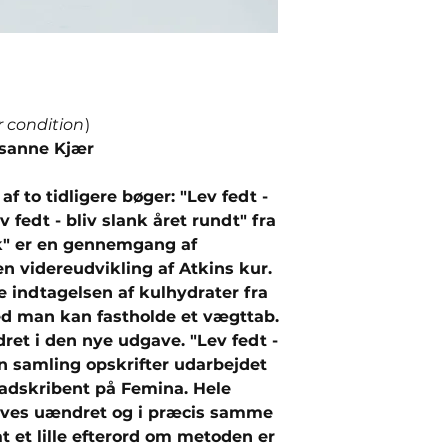
r condition
)
usanne Kjær
 to tidligere bøger: "Lev fedt -
v fedt - bliv slank året rundt" fra
ank" er en gennemgang af
 videreudvikling af Atkins kur.
 indtagelsen af kulhydrater fra
ed man kan fastholde et vægttab.
et i den nye udgave. "Lev fedt -
en samling opskrifter udarbejdet
madskribent på Femina. Hele
ives uændret og i præcis samme
at et lille efterord om metoden er