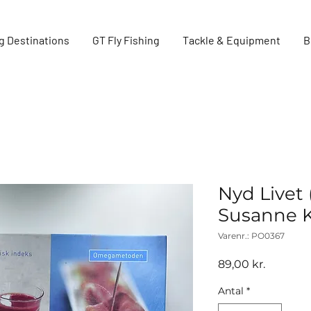
g Destinations
GT Fly Fishing
Tackle & Equipment
B
Nyd Livet (
Susanne K
Varenr.: PO0367
Pris
89,00 kr.
Antal
*