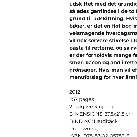
udskiftet med det grundig
således genfindes i de to 
grund til udskiftning. Hvis
bøger, er det en flot bog 
velsmagende hverdagsmad, 
vil nok servere stivelse i f
pasta til retterne, og så r
er der forholdvis mange f
smør, bacon og and i ret
grønsager. Hvis man vil e
menuforslag for hver årsti
2012
257 pages
2. udgave 3. oplag
DIMENSIONS: 27,5x21,5 cm
BINDING: Hardback
Pre-owned,
ISBN: 978-87-02-05783-6