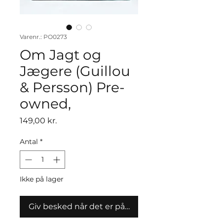
Varenr.: PO0273
Om Jagt og
Jægere (Guillou
& Persson) Pre-
owned,
Pris
149,00 kr.
Antal
*
Ikke på lager
Giv besked når det er på lager