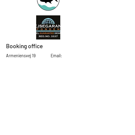
Booking office
Armeniensvej 19
Email:
Copenhagen,
Contact@GTFlyfis
Copenhagen S -
hing.com
2300
Phone:
+45
22784903
Get in touch
First Name
Last Name