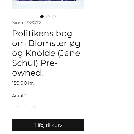
Varenr.: PO0370
Politikens bog
om Blomsterløg
og Knolde (Jane
Schul) Pre-
owned,
Pris
159,00 kr.
Antal
*
Tilføj til kurv