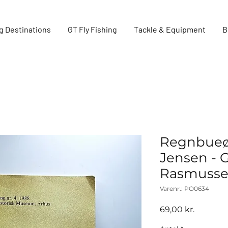
g Destinations
GT Fly Fishing
Tackle & Equipment
B
Regnbueø
Jensen - 
Rasmusse
Varenr.: PO0634
Pris
69,00 kr.