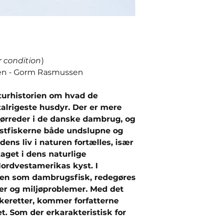
r condition
)
en - Gorm Rasmussen
aturhistorien om hvad de
lrigeste husdyr. Der er mere
eørreder i de danske dambrug, og
ystfiskerne både undslupne og
ens liv i naturen fortælles, især
aget i dens naturlige
rdvestamerikas kyst. I
den som dambrugsfisk, redegøres
er og miljøproblemer. Med det
skeretter, kommer forfatterne
. Som der erkarakteristisk for