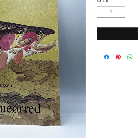
Antal
*