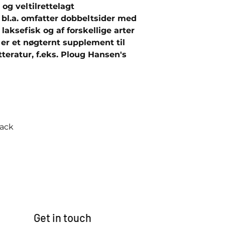
 og veltilrettelagt
r bl.a. omfatter dobbeltsider med
laksefisk og af forskellige arter
er et nøgternt supplement til
tteratur, f.eks. Ploug Hansen's
back
Get in touch