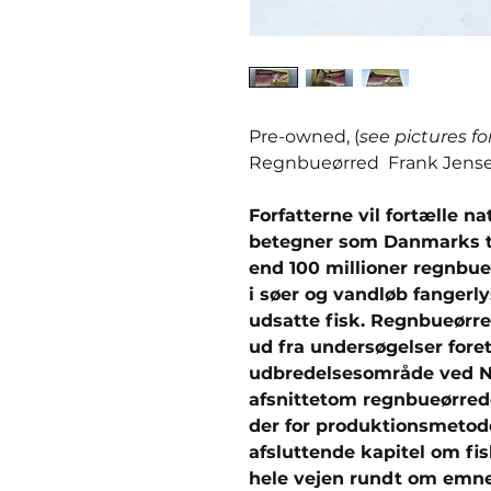
Pre-owned, (
see pictures fo
Regnbueørred Frank Jens
Forfatterne vil fortælle n
betegner som Danmarks ta
end 100 millioner regnbu
i søer og vandløb fangerl
udsatte fisk. Regnbueørred
ud fra undersøgelser foret
udbredelsesområde ved No
afsnittetom regnbueørre
der for produktionsmetod
afsluttende kapitel om fi
hele vejen rundt om emnet