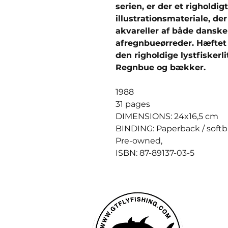
serien, er der et righoldigt
illustrationsmateriale, de
akvareller af både danske 
afregnbueørreder. Hæftet 
den righoldige lystfiskerli
Regnbue og bækker.
1988
31 pages
DIMENSIONS: 24x16,5 cm
BINDING: Paperback / soft
Pre-owned,
ISBN: 87-89137-03-5