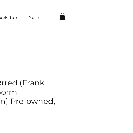
ookstore
More
rred (Frank
Gorm
n) Pre-owned,