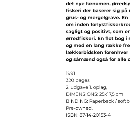
det nye fænomen, ørredsø
fiskeri der baserer sig på
grus- og mergelgrave. En
om inden forlystfiskerkr
sagligt og positivt, som e
ørredfiskeri. En flot bog i
og med en lang række fre
lækkerbidsken forenhver de
og såmænd også for alle o
1991
320 pages
2. udgave 1. oplag,
DIMENSIONS: 25x17,5 cm
BINDING: Paperback / soft
Pre-owned,
ISBN: 87-14-20153-4