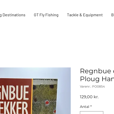
g Destinations
GT Fly Fishing
Tackle & Equipment
B
Regnbue 
Ploug Han
Varenr.: PO0854
Pris
129,00 kr.
Antal
*