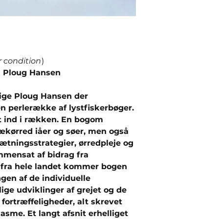
r condition
)
 Ploug Hansen
tige Ploug Hansen der
n perlerække af lystfiskerbøger.
t ind i rækken. En bogom
bækørred iåer og søer, men også
ætningsstrategier, ørredpleje og
mmensat af bidrag fra
e fra hele landet kommer bogen
en af de individuelle
ige udviklinger af grejet og de
 fortræffeligheder, alt skrevet
me. Et langt afsnit erhelliget