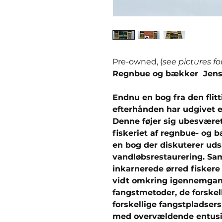
Pre-owned, (
see pictures fo
Regnbue og bækker Jens
Endnu en bog fra den flit
efterhånden har udgivet e
Denne føjer sig ubesvære
fiskeriet af regnbue- og 
en bog der diskuterer uds
vandløbsrestaurering. Sa
inkarnerede ørred fisker
vidt omkring igennemgang
fangstmetoder, de forskell
forskellige fangstpladsers
med overvældende entusias