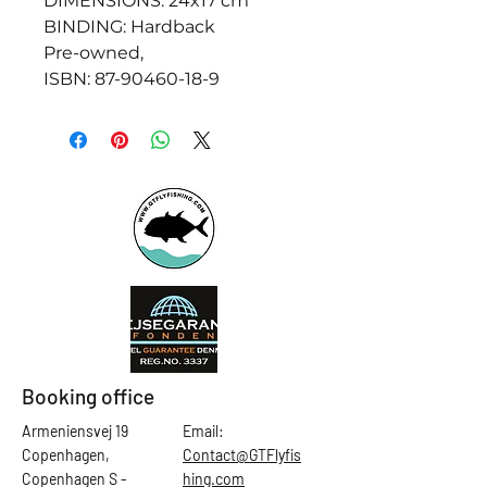
DIMENSIONS: 24x17 cm
BINDING: Hardback
Pre-owned,
ISBN: 87-90460-18-9
Booking office
Armeniensvej 19
Email:
Copenhagen,
Contact@GTFlyfis
Copenhagen S -
hing.com