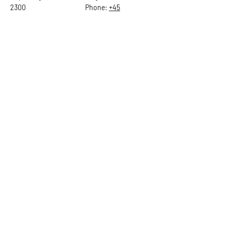
2300
Phone:
+45
22784903
Get in touch
First Name
Last Name
Email
Subject
Leave us a message...