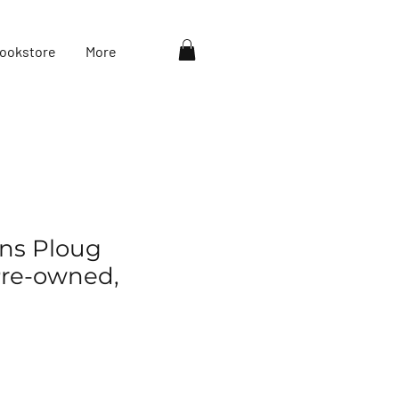
ookstore
More
ens Ploug
re-owned,