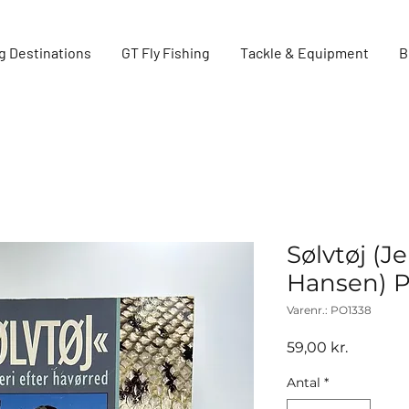
g Destinations
GT Fly Fishing
Tackle & Equipment
B
Sølvtøj (J
Hansen) P
Varenr.: PO1338
Pris
59,00 kr.
Antal
*