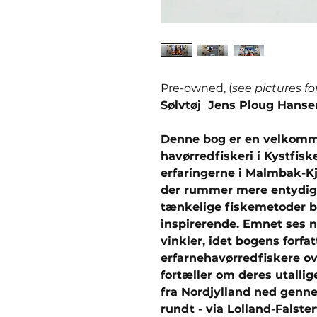
Pre-owned, (
see pictures fo
Sølvtøj Jens Ploug Hanse
Denne bog er en velkomm
havørredfiskeri i Kystfisker
erfaringerne i Malmbak-Kj
der rummer mere entydige
tænkelige fiskemetoder b
inspirerende. Emnet ses n
vinkler, idet bogens forfa
erfarnehavørredfiskere ov
fortæller om deres utallig
fra Nordjylland ned genne
rundt - via Lolland-Falster