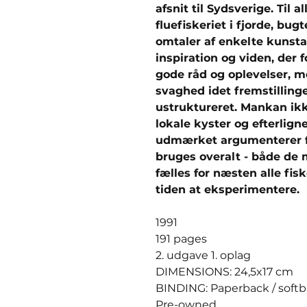
afsnit til Sydsverige. Til 
fluefiskeriet i fjorde, bug
omtaler af enkelte kunsta
inspiration og viden, der 
gode råd og oplevelser, m
svaghed idet fremstilling
ustruktureret. Mankan ik
lokale kyster og efterligne
udmærket argumenterer fo
bruges overalt - både de 
fælles for næsten alle fisk
tiden at eksperimentere.
1991
191 pages
2. udgave 1. oplag
DIMENSIONS: 24,5x17 cm
BINDING: Paperback / soft
Pre-owned,