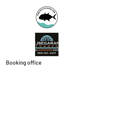
Booking office
Armeniensvej 19
Email:
Copenhagen,
Contact@GTFlyfis
Copenhagen S -
hing.com
2300
Phone:
+45
22784903
Get in touch