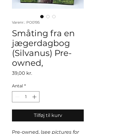
Varenr.: PO0195
Småting fra en
jægerdagbog
(Silvanus) Pre-
owned,
Pris
39,00 kr.
Antal
*
Tilføj til kurv
Pre-owned, (
see pictures for