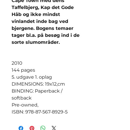
Cape Town med dens
Taffelbjerg, Kap det Gode
Håb og ikke mindst
vinlandet inde bag ved
bjergene. Bogens temaer
tager bl.a. på besøg ind i de
sorte slumområder.
2010
144 pages
5. udgave 1. oplag
DIMENSIONS: 19x12,cm
BINDING: Paperback /
softback
Pre-owned,
ISBN: 978-87-567-8929-5