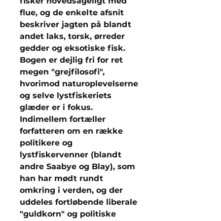
fisker hovedsageligt med
flue, og de enkelte afsnit
beskriver jagten på blandt
andet laks, torsk, ørreder
gedder og eksotiske fisk.
Bogen er dejlig fri for ret
megen "grejfilosofi",
hvorimod naturoplevelserne
og selve lystfiskeriets
glæder er i fokus.
Indimellem fortæller
forfatteren om en række
politikere og
lystfiskervenner (blandt
andre Saabye og Blay), som
han har mødt rundt
omkring i verden, og der
uddeles fortløbende liberale
"guldkorn" og politiske