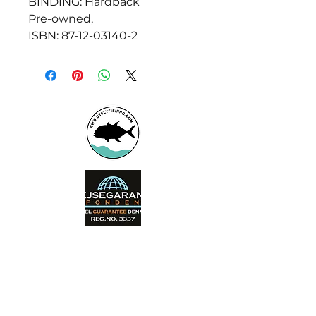
BINDING: Hardback
Pre-owned,
ISBN: 87-12-03140-2
Booking office
Armeniensvej 19
Email:
Copenhagen,
Contact@GTFlyfis
Copenhagen S -
hing.com
2300
Phone:
+45