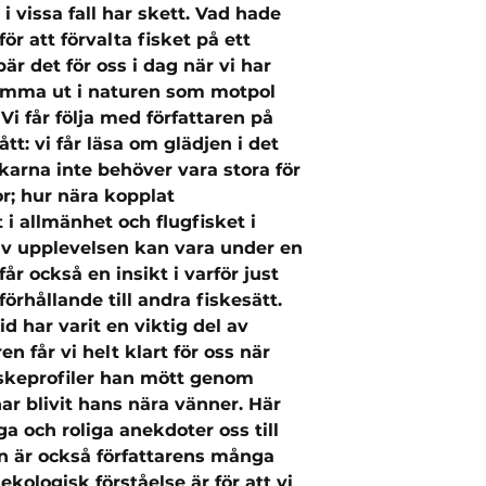
i vissa fall har skett. Vad hade
r att förvalta fisket på ett
är det för oss i dag när vi har
komma ut i naturen som motpol
 Vi får följa med författaren på
tt: vi får läsa om glädjen i det
skarna inte behöver vara stora för
or; hur nära kopplat
t i allmänhet och flugfisket i
iv upplevelsen kan vara under en
 får också en insikt i varför just
 förhållande till andra fiskesätt.
d har varit en viktig del av
en får vi helt klart för oss när
iskeprofiler han mött genom
r blivit hans nära vänner. Här
ga och roliga anekdoter oss till
en är också författarens många
ologisk förståelse är för att vi