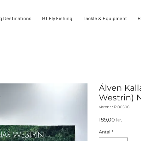
g Destinations
GT Fly Fishing
Tackle & Equipment
B
Älven Kall
Westrin)
Varenr.: PO0508
Pris
189,00 kr.
Antal
*