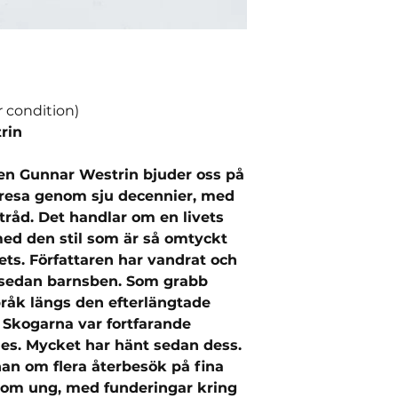
r condition)
rin
len Gunnar Westrin bjuder oss på
sresa genom sju decennier, med
tråd. Det handlar om en livets
ed den stil som är så omtyckt
ets. Författaren har vandrat och
ll sedan barnsben. Som grabb
pråk längs den efterlängtade
 Skogarna var fortfarande
des. Mycket har hänt sedan dess.
han om flera återbesök på fina
som ung, med funderingar kring