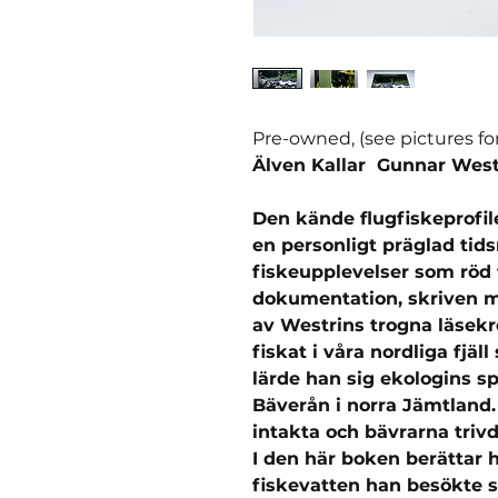
Pre-owned, (see pictures fo
Älven Kallar Gunnar West
Den kände flugfiskeprofi
en personligt präglad tid
fiskeupplevelser som röd 
dokumentation, skriven m
av Westrins trogna läsekr
fiskat i våra nordliga fjä
lärde han sig ekologins s
Bäverån i norra Jämtland.
intakta och bävrarna triv
I den här boken berättar 
fiskevatten han besökte 