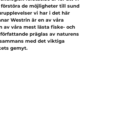
 förstöra de möjligheter till sund
rupplevelser vi har i det här
nar Westrin är en av våra
en av våra mest lästa fiske- och
 författande präglas av naturens
llsammans med det viktiga
kets gemyt.