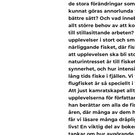
de stora förändringar som 
kunnat göras annorlunda fö
bättre sätt? Och vad inneb
allt större behov av att 
till stillasittande arbeten?
upplevelser i stort och små
närliggande fisket, där fi
att upplevelsen ska bli st
naturintresset är till fiske
synnerhet, och hur intens
lång tids fiske i fjällen. Vi
flugfisket är så speciellt i
Att just kamratskapet allti
upplevelserna för författar
han berättar om alla de f
åren, där många av dem ha
får vi läsare många dråpli
livs! En viktig del av bok
tankar om hur avgörande ek