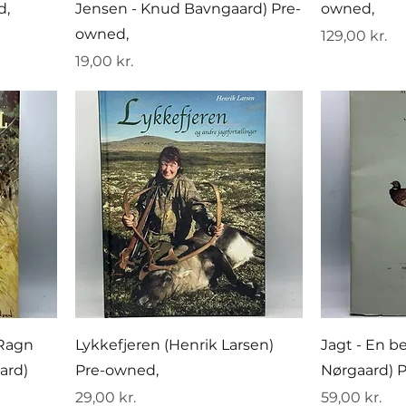
d,
Jensen - Knud Bavngaard) Pre-
owned,
owned,
Pris
129,00 kr.
Pris
19,00 kr.
 Ragn
Lykkefjeren (Henrik Larsen)
Jagt - En b
ard)
Pre-owned,
Nørgaard) 
Pris
Pris
29,00 kr.
59,00 kr.