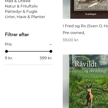
Mad & Drikke
Natur & Friluftsliv
Pattedyr & Fugle
Urter, Have & Planter
I Fred og Ro (Sven O. H
Pre-owned,
Filtrer efter
Pris
59,00 kr.
Pris
9 kr.
599 kr.