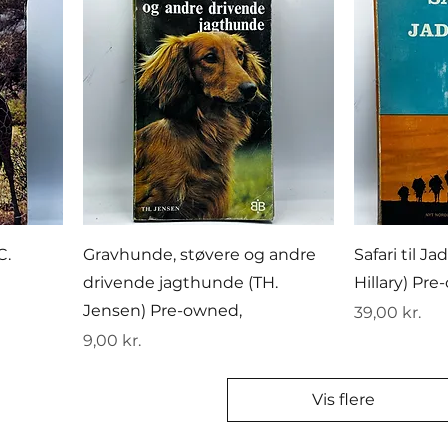
C.
Gravhunde, støvere og andre
Safari til J
drivende jagthunde (TH.
Hillary) Pr
Jensen) Pre-owned,
Pris
39,00 kr.
Pris
9,00 kr.
Vis flere