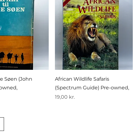
ade Søen (John
African Wildlife Safaris
e-owned,
(Spectrum Guide) Pre-owned,
Pris
19,00 kr.