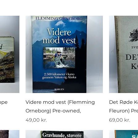
eppe
Videre mod vest (Flemming
Det Røde K
Orneborg) Pre-owned,
Fleuron) P
Pris
Pris
49,00 kr.
69,00 kr.