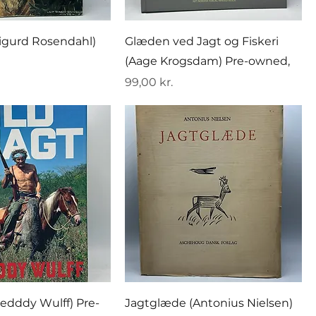
Sigurd Rosendahl)
Glæden ved Jagt og Fiskeri
(Aage Krogsdam) Pre-owned,
Pris
99,00 kr.
redddy Wulff) Pre-
Jagtglæde (Antonius Nielsen)