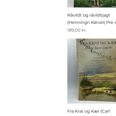
Råvildt og råvildtjagt
(Henningn Kørvel) Pre
Pris
189,00 kr.
Fra Krat og Kær (Carl