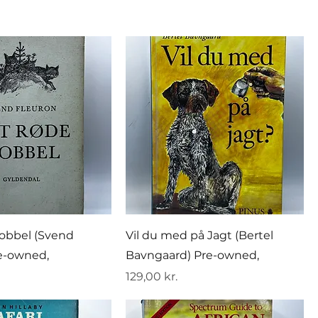
obbel (Svend
Vil du med på Jagt (Bertel
re-owned,
Bavngaard) Pre-owned,
Pris
129,00 kr.