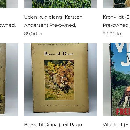
Uden kuglefang (Karsten
Kronvildt (
-owned,
Andersen) Pre-owned,
Pre-owned,
Pris
Pris
89,00 kr.
99,00 kr.
Breve til Diana (Leif Ragn
Vild Jagt (F