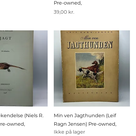
Pre-owned,
Pris
39,00 kr.
ekendelse (Niels R.
Min ven Jagthunden (Leif
Pre-owned,
Ragn Jensen) Pre-owned,
Ikke på lager