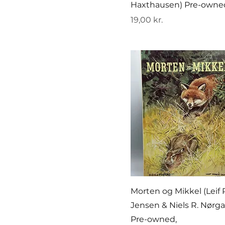
Haxthausen) Pre-owne
Pris
19,00 kr.
Morten og Mikkel (Leif
Jensen & Niels R. Nørga
Pre-owned,