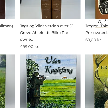
allman)
Jagt og Vildt verden over (G.
Jæger i Taj
Greve Ahlefeldt-Bille) Pre-
Pre-owned,
owned,
Pris
69,00 kr.
Pris
499,00 kr.