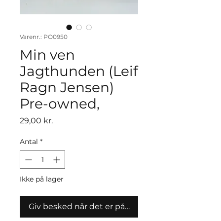
Varenr.: PO0950
Min ven
Jagthunden (Leif
Ragn Jensen)
Pre-owned,
Pris
29,00 kr.
Antal
*
Ikke på lager
Giv besked når det er på lager