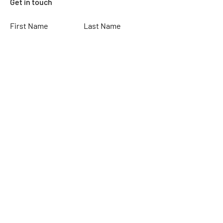
Get in touch
First Name
Last Name
Email
Subject
Leave us a message...
Submit