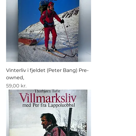
Vinterliv i fjeldet (Peter Bang) Pre-
owned,
Pris
59,00 kr.