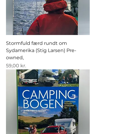
Stormfuld færd rundt om
Sydamerika (Stig Larsen) Pre-
owned,
Pris
59,00 kr.