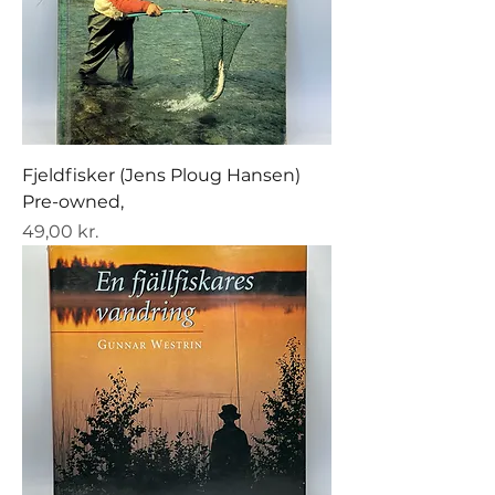
Fjeldfisker (Jens Ploug Hansen)
Pre-owned,
Pris
49,00 kr.