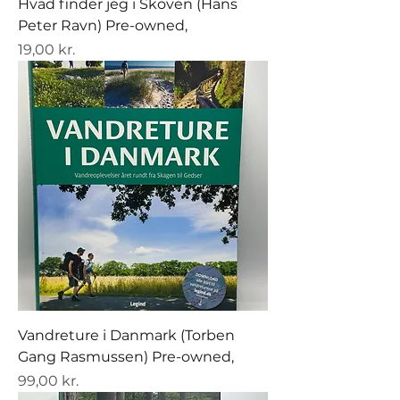
Hvad finder jeg i Skoven (Hans
Peter Ravn) Pre-owned,
Pris
19,00 kr.
Vandreture i Danmark (Torben
Gang Rasmussen) Pre-owned,
Pris
99,00 kr.