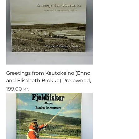
Greetings from Kautokeino (Enno
and Elisabeth Brokke) Pre-owned,
Pris
199,00 kr.