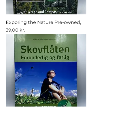
Exporing the Nature Pre-owned,
Pris
39,00 kr.
Skovflåten Forunderlig og farlig