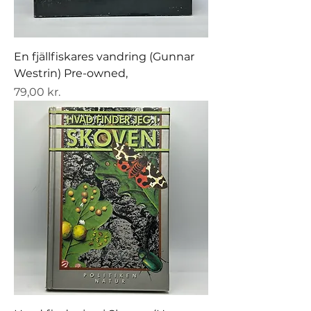
En fjällfiskares vandring (Gunnar
Westrin) Pre-owned,
Pris
79,00 kr.