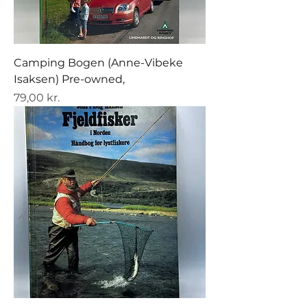
Camping Bogen (Anne-Vibeke
Isaksen) Pre-owned,
Pris
79,00 kr.