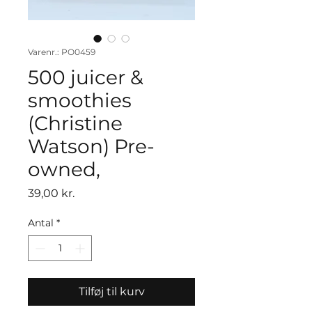
Varenr.: PO0459
500 juicer &
smoothies
(Christine
Watson) Pre-
owned,
Pris
39,00 kr.
Antal
*
Tilføj til kurv