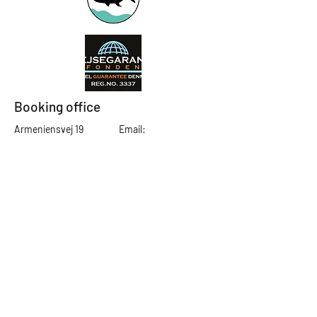
Booking office
Armeniensvej 19
Email:
Copenhagen,
Contact@GTFlyfis
Copenhagen S -
hing.com
2300
Phone:
+45
22784903
Get in touch
First Name
Last Name