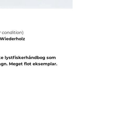
r condition
)
Wiederholz
ke lystfiskerhåndbog som
n. Meget flot eksemplar.