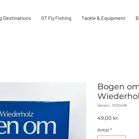
g Destinations
GT Fly Fishing
Tackle & Equipment
B
Bogen om
Wiederhol
Varenr.: PO0418
Pris
49,00 kr.
Antal
*