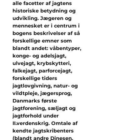
alle facetter af jagtens
historiske betydning og
udvikling. Jægeren og
mennesket er i centrum i
bogens beskrivelser af så
forskellige emner som
blandt andet: våbentyper,
konge- og adelsjagt,
ulvejagt, krybskytteri,
falkejagt, parforcejagt,
forskellige tiders
jagtlovgivning, natur- og
vildtpleje, jægersprog,
Danmarks første
jagtforening, sæljagt og
jagtforhold under
II.verdenskrig. Omtale af
kendte jagtskribenters
(blandt andre Dinesen,