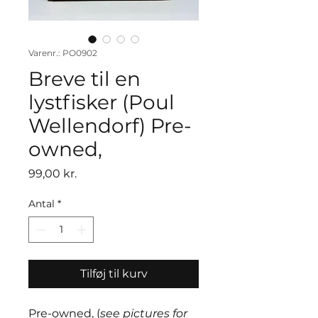
Varenr.: PO0902
Breve til en
lystfisker (Poul
Wellendorf) Pre-
owned,
Pris
99,00 kr.
Antal
*
Tilføj til kurv
Pre-owned, (
see pictures for