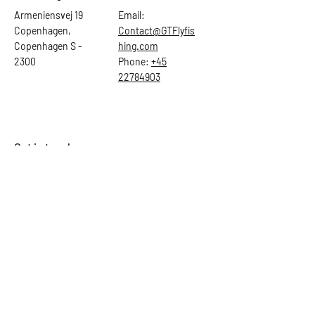
Armeniensvej 19
Email:
Copenhagen,
Contact@GTFlyfis
Copenhagen S -
hing.com
2300
Phone:
+45
22784903
Get in touch
First Name
Last Name
Email
Subject
Leave us a message...