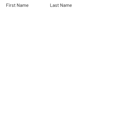
First Name
Last Name
Email
Subject
Leave us a message...
Submit