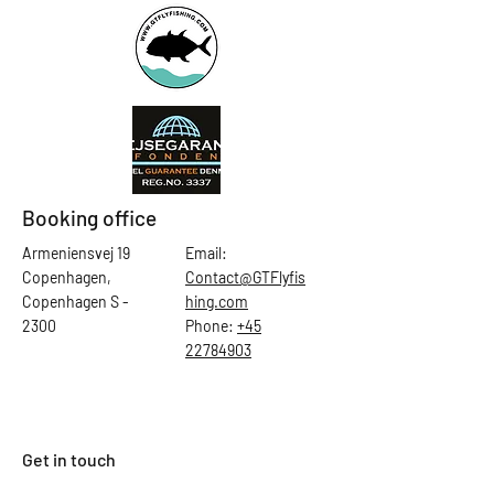
Booking office
Armeniensvej 19
Email:
Copenhagen,
Contact@GTFlyfis
Copenhagen S -
hing.com
2300
Phone:
+45
22784903
Get in touch