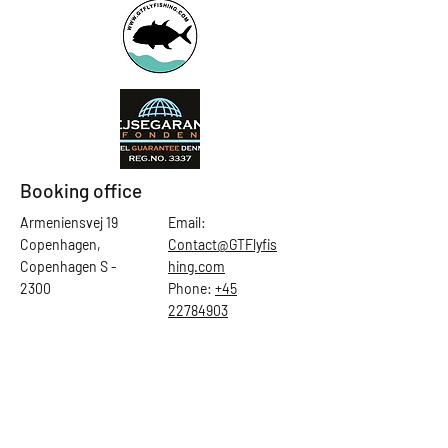
Booking office
Armeniensvej 19
Email:
Copenhagen,
Contact@GTFlyfis
Copenhagen S -
hing.com
2300
Phone:
+45
22784903
Get in touch