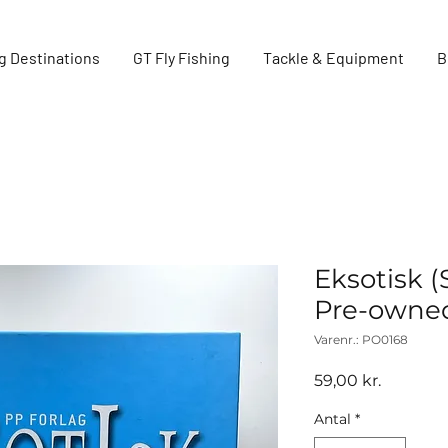
g Destinations
GT Fly Fishing
Tackle & Equipment
B
Eksotisk (
Pre-owne
Varenr.: PO0168
Pris
59,00 kr.
Antal
*