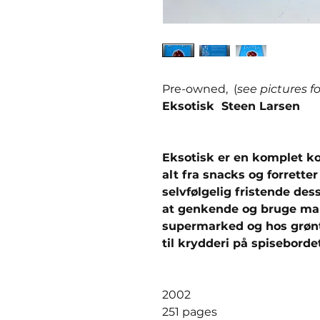
Pre-owned, (
see pictures f
Eksotisk Steen Larsen
Eksotisk er en komplet k
alt fra snacks og forretter 
selvfølgelig fristende dess
at genkende og bruge man
supermarked og hos grønt
til krydderi på spisebordet
2002
251 pages