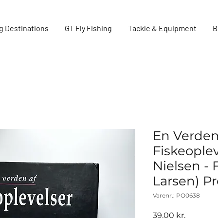
g Destinations
GT Fly Fishing
Tackle & Equipment
B
En Verden
Fiskeoplev
Nielsen -
Larsen) P
Varenr.: PO0638
Pris
39,00 kr.