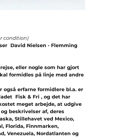
or condition)
lser David Nielsen - Flemming
 rejse, eller nogle som har gjort
kal formidles på linje med andre
r også erfarne formidlere bl.a. er
ladet Fisk & Fri , og det har
kostet meget arbejde, at udgive
og beskrivelser af, deres
aska, Stillehavet ved Mexico,
l, Florida, Finnmarken,
and, Venezuela, Nordatlanten og