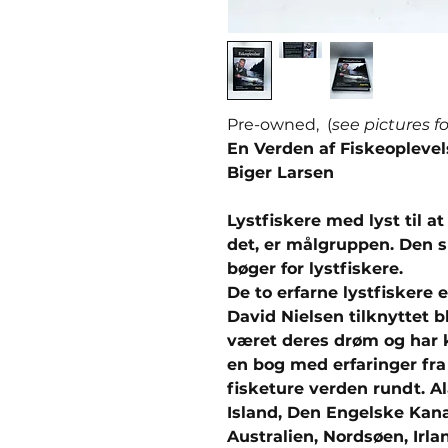
Pre-owned, (
see pictures f
En Verden af Fiskeopleve
Biger Larsen
Lystfiskere med lyst til at
det, er målgruppen. Den s
bøger for lystfiskere.
De to erfarne lystfiskere e
David Nielsen tilknyttet b
været deres drøm og har 
en bog med erfaringer fra 
fisketure verden rundt. Al
Island, Den Engelske Kana
Australien, Nordsøen, Irl