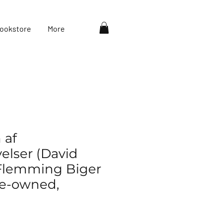
ookstore
More
 af
elser (David
 Flemming Biger
re-owned,