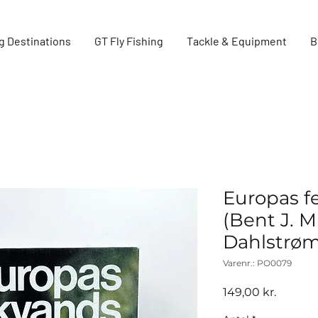
g Destinations
GT Fly Fishing
Tackle & Equipment
B
Europas f
(Bent J. 
Dahlstrøm
Varenr.: PO0079
Pris
149,00 kr.