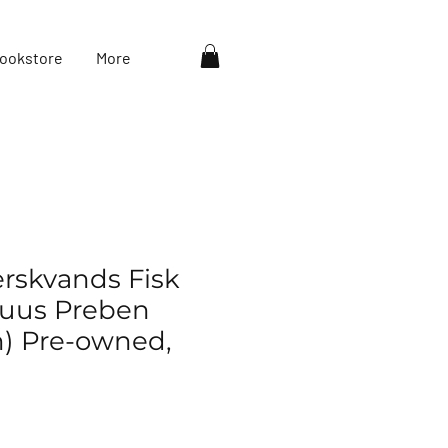
ookstore
More
erskvands Fisk
Muus Preben
) Pre-owned,