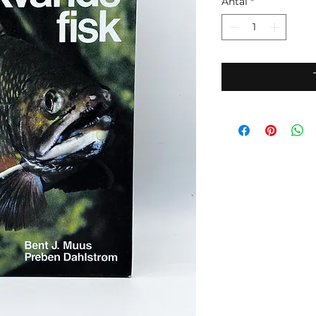
Antal
*